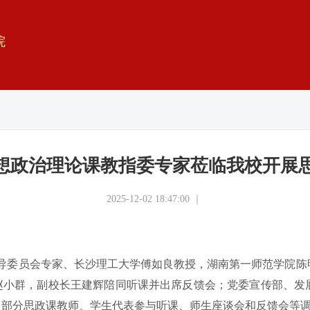
院
想政治理论课教指委专家莅临我校开展
2025-12-02 18:47:00 ｜
指导委员会专家、长沙理工大学傅如良教授，湖南第一师范学院
赵小群，副校长王建辉陪同听课并出席反馈会；党委宣传部、发
、部分思政课教师、学生代表参与听课、师生座谈会和反馈会等